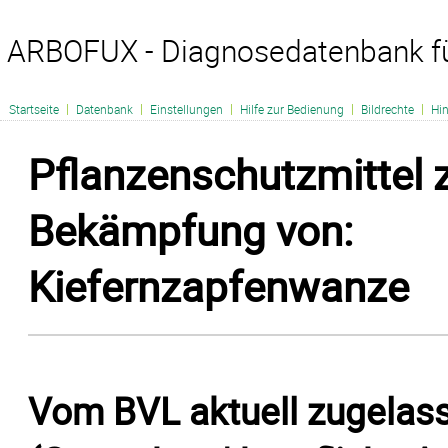
ARBOFUX - Diagnosedatenbank f
|
|
|
|
|
Startseite
Datenbank
Einstellungen
Hilfe zur Bedienung
Bildrechte
Hi
Pflanzenschutzmittel 
Bekämpfung von:
Kiefernzapfenwanze
Vom BVL aktuell zugelas