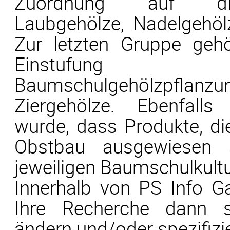
Zuordnung auf die
Laubgehölze, Nadelgehöl
Zur letzten Gruppe geh
Einstufu
Baumschulgehölzp
Ziergehölze. Ebenfalls
wurde, dass Produkte, d
Obstbau ausgewiesen 
jeweiligen Baumschulkultu
Innerhalb von PS Info G
Ihre Recherche dann s
ändern und/oder spezifizi