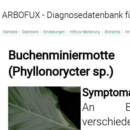
ARBOFUX - Diagnosedatenbank f
|
|
|
|
|
Startseite
Datenbank
Einstellungen
Hilfe zur Bedienung
Bildrechte
Hi
Buchenminiermotte
(Phyllonorycter sp.)
Symptomat
An B
verschie