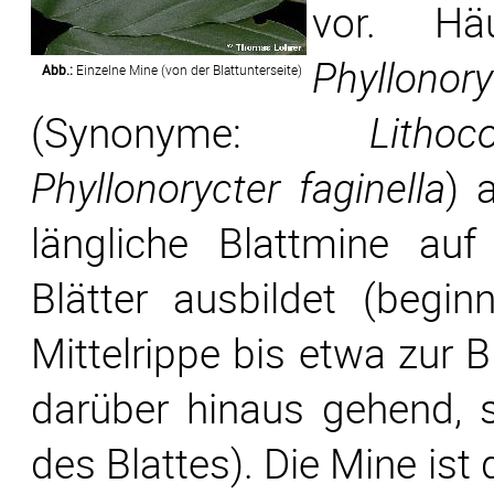
vor. Häu
Phyllono
Abb.:
Einzelne Mine (von der Blattunterseite)
(Synonyme:
Lithoc
Phyllonorycter faginella
) 
längliche Blattmine auf
Blätter ausbildet (begi
Mittelrippe bis etwa zur B
darüber hinaus gehend, 
des Blattes). Die Mine ist