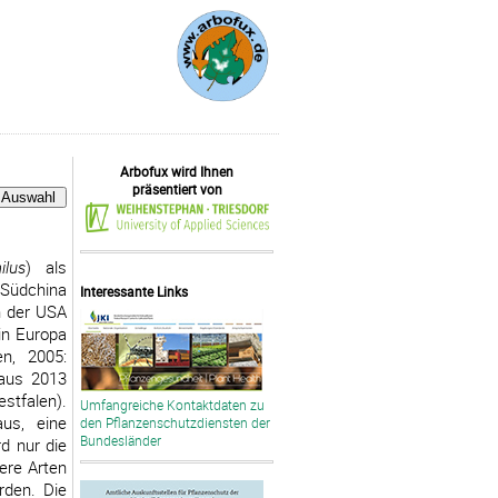
Arbofux wird Ihnen
präsentiert von
ilus
) als
 Südchina
Interessante Links
n der USA
in Europa
en, 2005:
 aus 2013
stfalen).
Umfangreiche Kontaktdaten zu
aus, eine
den Pflanzenschutzdiensten der
Bundesländer
rd nur die
ere Arten
rden. Die