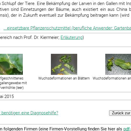
 Schlupf der Tiere. Eine Bekämpfung der Larven in den Gallen mit In
ativen sind Einnetzungen der Bäume, auch existiert ein aus China b
nsis
), der in Zukunft eventuell zur Bekämpfung beitragen kann (wird 
...einsetzbare Pflanzenschutzmittel (berufliche Anwender: Gartenba
reich nach Prof. Dr. Kiermeier;
Erläuterung
)
fgeschnittenes
Wuchsdeformationen an Blättern
Wuchsdeformationen an 
tgallengewebe mit
rvenhöhle (leer)
ai 2015
benötigen eine Diagnosehilfe?
von folgenden Firmen (eine Firmen-Vorstellung finden Sie hier als
pdf