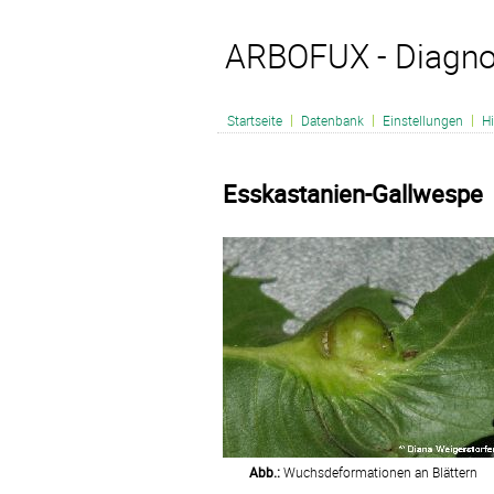
ARBOFUX - Diagno
|
|
|
Startseite
Datenbank
Einstellungen
Hi
Esskastanien-Gallwespe
Abb.:
Wuchsdeformationen an Blättern