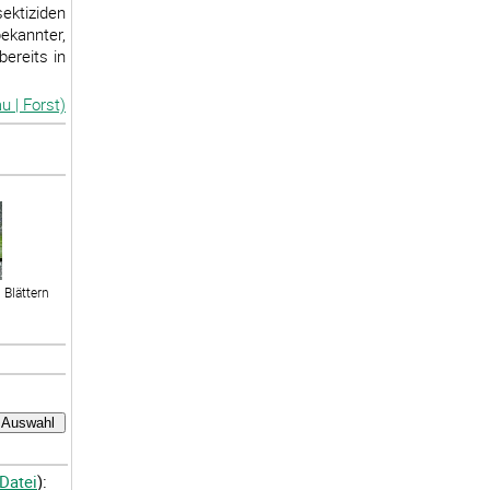
sektiziden
ekannter,
bereits in
u | Forst)
Blättern
-Datei
):