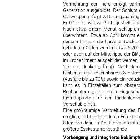
Vermehrung der Tiere erfolgt part
Generation ausgebildet. Der Schlupf
Gallwespen erfolgt witterungsabhängig
Ei: 0,1 mm, oval, weißlich, gestielt; 
Nach etwa einem Monat schlüpfen d
überwintern. Etwa ab April kommt es
dessen Inneren die Larvenentwicklun
gebildeten Gallen werden etwa 5-20 m
oder auch auf der Mittelrippe der Blät
im Kroneninnern ausgebildet werden, 
2,5 mm, dunkel gefärbt). Nach dem 
bleiben als gut erkennbares Symptom
(Ausfälle bis zu 70%) sowie ein reduz
kann es in Einzelfällen zum Abste
Beobachtern gleich hoch eingeschä
Eintrittspforten für den Rindenkre
Vorschub erhält.
Eine großräumige Verbreitung des E
möglich, nicht jedoch durch Früchte 
8 km pro Jahr. In Deutschland gibt 
größere Esskastanienbestände.
Vorbeugung und integrierte Bekäm