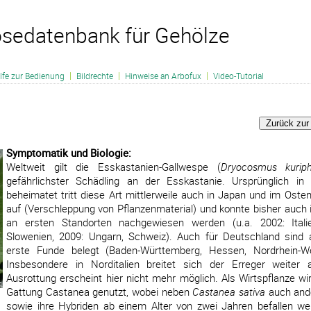
sedatenbank für Gehölze
|
|
|
lfe zur Bedienung
Bildrechte
Hinweise an Arbofux
Video-Tutorial
Symptomatik und Biologie:
Weltweit gilt die Esskastanien-Gallwespe (
Dryocosmus kuriph
gefährlichster Schädling an der Esskastanie. Ursprünglich in
beheimatet tritt diese Art mittlerweile auch in Japan und im Oste
auf (Verschleppung von Pflanzenmaterial) und konnte bisher auch 
an ersten Standorten nachgewiesen werden (u.a. 2002: Itali
Slowenien, 2009: Ungarn, Schweiz). Auch für Deutschland sind
erste Funde belegt (Baden-Württemberg, Hessen, Nordrhein-We
Insbesondere in Norditalien breitet sich der Erreger weiter 
Ausrottung erscheint hier nicht mehr möglich. Als Wirtspflanze wi
Gattung Castanea genutzt, wobei neben
Castanea sativa
auch and
sowie ihre Hybriden ab einem Alter von zwei Jahren befallen we