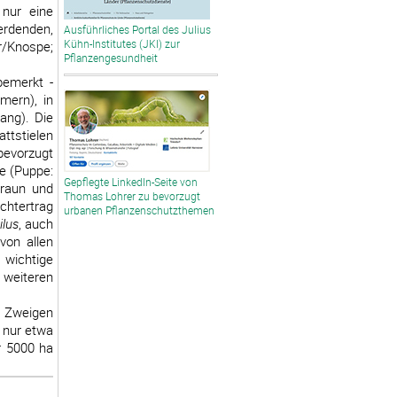
 nur eine
erdenden,
Ausführliches Portal des Julius
Kühn-Institutes (JKI) zur
er/Knospe;
Pflanzengesundheit
bemerkt -
mern), in
ang). Die
ttstielen
 bevorzugt
e (Puppe:
Gepflegte LinkedIn-Seite von
braun und
Thomas Lohrer zu bevorzugt
chtertrag
urbanen Pflanzenschutzthemen
ilus
, auch
von allen
 wichtige
 weiteren
n Zweigen
 nur etwa
r 5000 ha