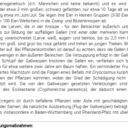
henogenetisch (d.h. Männchen sind keine bekannt) und es wird
 der etwa 3 mm großen, schwarz gefärbten, nur etwa 10 Tage alt w
 etwa im Juni/Juli. Sie legen ihre Eier in kleinen Gruppen (3-30 Ei
über 100 Eier/Weibchen) in die Zweig- und Blütenknospen ab.
ie Larven, die in der Knospe - für den Betrachter äußerlich un
 zur Bildung der auffälligen Gallen (mit einer oder mehreren Kam
g voranschreitet (Larve: weiß, augen- und beinlos, bis zu 2,5 mm l
m groß, sind grün bis rosa gefärbt und treten an jungen Trieben, Bla
ter auf. Bei Pflanzenkontrollen ist darauf zu achten, dass die Gallen
weniger in den äußeren Bereichen. Die Verpuppung erfolgt in der Gall
Schlupf der Gallwespen trocknen die Gallen ein, verfärben sich 
 für etwa weitere zwei Jahre am Baum haften. Ein verminderter Fru
iertes Wachstum sind die Folgen eines Befalls mit
Dryocosmus kuriph
rben der Pflanzen kommen, wobei der Grad der Schädigung nicht 
tzt wird. Die von den Gallwespen gesetzten Verletzungen sind
bs des Esskastanie (
Cryphonectria parasitica
), der dadurch einen
rregers ist durch befallene Pflanzen oder Äste mit geschädigte
oder Samen; die natürliche Ausbreitung (Flug der Gallwespen) beträgt
es insbesondere in Baden-Württemberg und Rheinland-Pfalz mit übe
pfungsmaßnahmen: