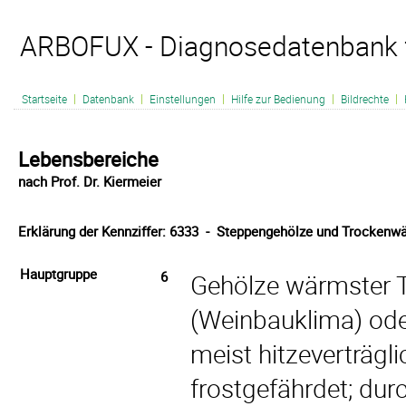
ARBOFUX - Diagnosedatenbank 
|
|
|
|
|
Startseite
Datenbank
Einstellungen
Hilfe zur Bedienung
Bildrechte
Lebensbereiche
nach Prof. Dr. Kiermeier
Erklärung der Kennziffer: 6333 - Steppengehölze und Trockenwä
Hauptgruppe
6
Gehölze wärmster T
(Weinbauklima) oder
meist hitzeverträgl
frostgefährdet; durc