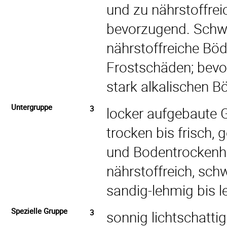
und zu nährstoffrei
bevorzugend. Schwe
nährstoffreiche Bö
Frostschäden; bevor
stark alkalischen 
Untergruppe
3
locker aufgebaute 
trocken bis frisch, g
und Bodentrockenhe
nährstoffreich, schw
sandig-lehmig bis 
Spezielle Gruppe
3
sonnig lichtschattig