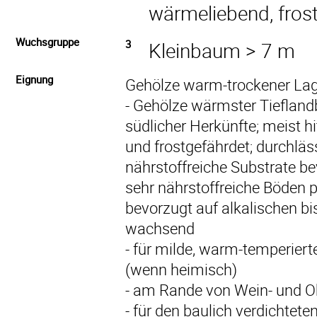
wärmeliebend, fros
Wuchsgruppe
3
Kleinbaum > 7 m
Eignung
Gehölze warm-trockener Lag
- Gehölze wärmster Tiefland
südlicher Herkünfte; meist h
und frostgefährdet; durchläs
nährstoffreiche Substrate b
sehr nährstoffreiche Böden 
bevorzugt auf alkalischen bi
wachsend
- für milde, warm-temperiert
(wenn heimisch)
- am Rande von Wein- und O
- für den baulich verdichtet