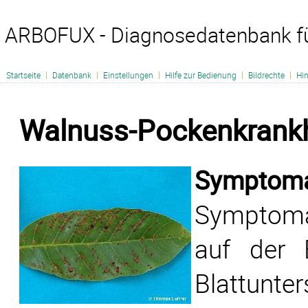
ARBOFUX - Diagnosedatenbank f
|
|
|
|
|
Startseite
Datenbank
Einstellungen
Hilfe zur Bedienung
Bildrechte
Hi
Walnuss-Pockenkrankh
Symptomat
Symptoma
auf der 
Blattunte