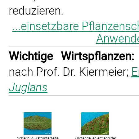
reduzieren.
...einsetzbare Pflanzensc
Anwender
Wichtige Wirtspflanzen:
nach Prof. Dr. Kiermeier;
E
Juglans
Schadbild Blattunterseite
Knotengallen entlang der