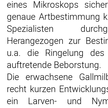
eines Mikroskops siche
genaue Artbestimmung 
Spezialisten durch
Herangezogen zur Best
u.a. die Ringelung des
auftretende Beborstung.
Die erwachsene Gallmil
recht kurzen Entwicklung
ein Larven- und Ny