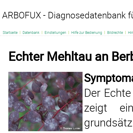
ARBOFUX - Diagnosedatenbank f
|
|
|
|
|
Startseite
Datenbank
Einstellungen
Hilfe zur Bedienung
Bildrechte
Hi
Echter Mehltau an Ber
Symptomat
Der Echte
zeigt ei
grundsä