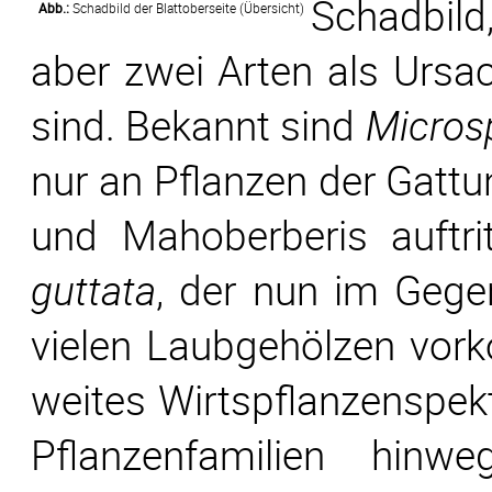
Schadbil
Abb.:
Schadbild der Blattoberseite (Übersicht)
aber zwei Arten als Ursa
sind. Bekannt sind
Micros
nur an Pflanzen der Gattu
und Mahoberberis auftr
guttata
, der nun im Gege
vielen Laubgehölzen vor
weites Wirtspflanzenspekt
Pflanzenfamilien hinwe